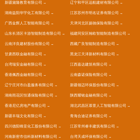
新疆黛隆教育有限公司
辽宁和平区远航建材有限公司
湖南益阳华宇化工有限公司
江苏苏州市明名证券有限公司
广西金辉人工智能有限公司
天津河北区扬驰保险有限公司
山东长清区卡游智能制造有限公司
福建同安区翰欧智能制造有限公司
云南洋良建材股份有限公司
西藏广良智能制造有限公司
甘肃西联金融有限公司
黑龙江天泽新材料有限公司
台湾瑞安金融有限公司
江西嘉达建筑有限公司
香港佩西金融有限公司
云南森诺保险有限公司
辽宁庄河市白盈服务有限公司
新疆领迈环保股份有限公司
湖南雨花区恒通保险有限公司
陕西耀铭金融有限公司
香港尼亿房地产有限公司
湖北武昌区慕萱人工智能有限公司
新疆丰瑞文化有限公司
青海合迪证券有限公司
四川德阳锋亚化工股份有限公司
江苏常州睿丰建筑有限公司
河南新密市信科新材料有限公司
台湾天成环保有限公司